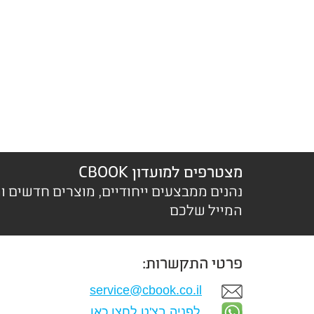
מצטרפים למועדון CBOOK
נהנים ממבצעים ייחודיים, מוצרים חדשים ו
המייל שלכם
פרטי התקשרות:
service@cbook.co.il
לפניה בצ'ט לחצו כאן