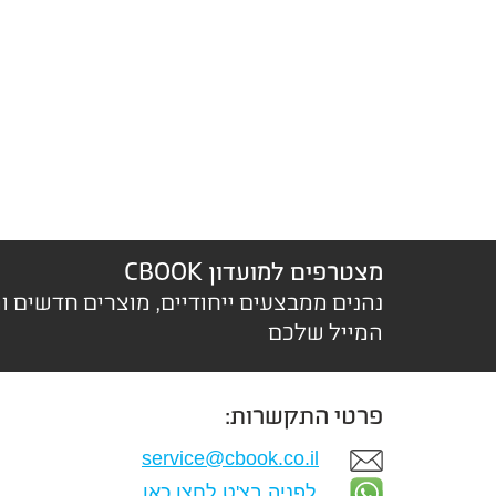
מצטרפים למועדון CBOOK
נהנים ממבצעים ייחודיים, מוצרים חדשים ו
המייל שלכם
פרטי התקשרות:
service@cbook.co.il
לפניה בצ'ט לחצו כאן