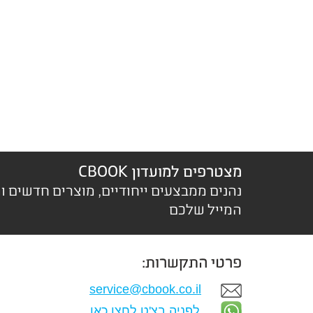
מצטרפים למועדון CBOOK
נהנים ממבצעים ייחודיים, מוצרים חדשים ו
המייל שלכם
פרטי התקשרות:
service@cbook.co.il
לפניה בצ'ט לחצו כאן