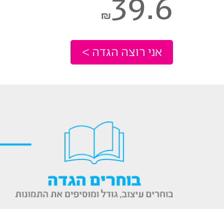
39.6
₪