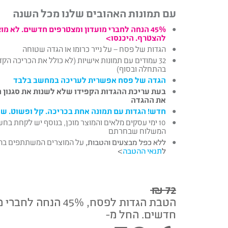
עם תמונות האהובים שלנו מכל השנה
45% הנחה לחברי מועדון ומצטרפים חדשים. לא מו
להצטרף. היכנסו>
הגדות של פסח – על נייר כרומו או הגדה שטוחה
32 עמודים עם תמונות אישיות (לא כולל את הכריכה הקד
בהתחלה ובסוף)
הגדה של פסח אפשרית לעריכה במחשב בלבד
בעת עריכת ההגדות הקפידו שלא לשנות את סגנון
את ההגדה
חדש! הגדות עם תמונה אחת בכריכה. קל ופשוט. ש
10 ימי עסקים מלאים והמוצר מוכן, בנוסף יש לקחת בח
המשלוח שבחרתם
ללא כפל מבצעים והטבות,
על המוצרים המשתתפים בהטבה, ב
ל
תנאי ההטבה
>
72 ₪
הטבת הגדות לפסח, 45% ה
חדשים. החל מ-