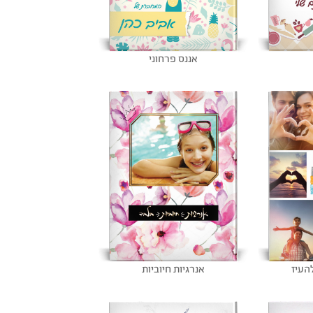
אננס פרחוני
העיז
אנרגיות חיוביות