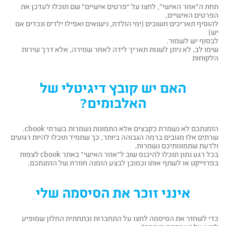
תחת ה”אזור האישי”, לחצו על “פרטים אישיים” שם תוכלו לעדכן את
הפרטים האישיים,
להוסיף תאריכים חשובים (ימי הולדת, נישואים ואפילו ילדים ונכדים אם
יש)
לבסוף יש לשמור.
שימו לב, לא ניתן לשנות תאריך לידה לאחר שמירה, אלא דרך שירות
הלקוחות
האם יש קובץ דיגיטלי של
האלבומים?
הזמנתכם לא נשמרת כקבצים אלא התמונות נשמרות בשרתי cbook.
שרתים אלו מגובים ברמה הגבוהה ביותר, כך שתמיד תוכלו להיות רגועים
ולדעת שתמונותיכם נשמרות.
בכל רגע נתון תוכלו להיכנס שוב ל”אזור האישי” באתר cbook לצפות
בפרוייקט או לשתף אותו וכמובן לבצע הזמנה חוזרת של הזמנתכם.
אינני זוכר את הסיסמה שלי
כדי לשחזר את הסיסמה לחצו על התחברות ובתחתית החלון שמופיע