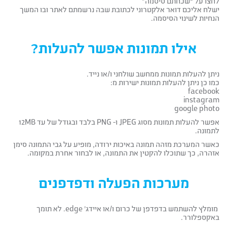
לחצו על “שכחתם סיסמה”
ישלח אליכם דואר אלקטרוני לכתובת שבה נרשמתם לאתר ובו המשך
הנחיות לשינוי הסיסמה.
אילו תמונות אפשר להעלות?
ניתן להעלות תמונות ממחשב שולחני ו/או נייד.
כמו כן ניתן להעלות תמונות ישירות מ:
facebook
instagram
google photo
אפשר להעלות תמונות מסוג JPEG ו- PNG בלבד ובגודל של עד 12MB
לתמונה.
כאשר המערכת מזהה תמונה באיכות ירודה, מופיע על גבי התמונה סימן
אזהרה, כך שתוכלו להקטין את התמונה, או לבחור אחרת במקומה.
מערכות הפעלה ודפדפנים
מומלץ להשתמש בדפדפן של כרום ו/או איידג’ edge. לא תומך
באקספלורר.