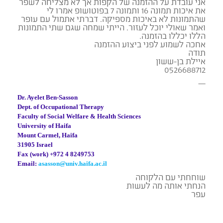
אני עובדת על ההזמנה של הקפות אך לא מצליחה לשפר
את איכות תמונה 16 ותמונה 7 בפוטושופ אמרו לי
שהתמונות לא באיכות מספיקה. דברתי אתמול עם עופר
ואמר שאולי יוכל לעזור. הייתי שמחה שגם שתי התמונות
הללו יכללו בהזמנה.
אחכה לשמוע לפני ביצוע ההזמנה
תודה
איילת בן-ששון
0526688712
—
Dr. Ayelet Ben-Sasson
Dept. of Occupational Therapy
Faculty of Social Welfare & Health Sciences
University of Haifa
Mount Carmel, Haifa
31905 Israel
Fax (work) +972 4 8249753
Email:
asasson@univ.haifa.ac.il
שוחחתי עם הלקוחה
הנחתי אותה מה לעשות
עפר