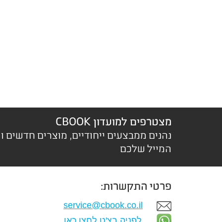
מצטרפים למועדון CBOOK
נהנים ממבצעים ייחודיים, מוצרים חדשים ו
המייל שלכם
פרטי התקשרות:
service@cbook.co.il
לפניה בצ'ט לחצו כאן