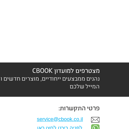
מצטרפים למועדון CBOOK
נהנים ממבצעים ייחודיים, מוצרים חדשים ו
המייל שלכם
פרטי התקשרות:
service@cbook.co.il
לפניה בצ'ט לחצו כאן