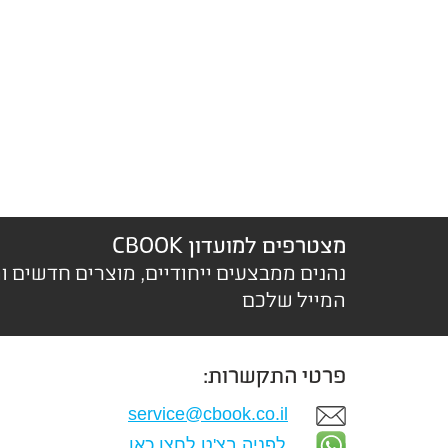
מצטרפים למועדון CBOOK
נהנים ממבצעים ייחודיים, מוצרים חדשים ו
המייל שלכם
פרטי התקשרות:
service@cbook.co.il
לפניה בצ'ט לחצו כאן