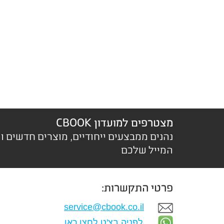
מצטרפים למועדון CBOOK
נהנים ממבצעים ייחודיים, מוצרים חדשים ו
המייל שלכם
פרטי התקשרות:
service@cbook.co.il
לפניה בצ'ט לחצו כאן