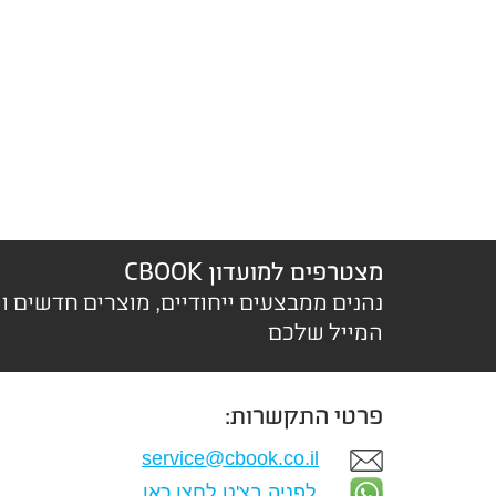
מצטרפים למועדון CBOOK
נהנים ממבצעים ייחודיים, מוצרים חדשים ו
המייל שלכם
פרטי התקשרות:
service@cbook.co.il
לפניה בצ'ט לחצו כאן