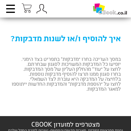
איך להוסיף ו/או לשנות מדבקות?
במסך העריכה בחרו “מדבקות” בתפריט בצד הימני.
יופיעו כל המדבקות המשויכות לסגנון שבחרתם.
לחצו על “עוד” מהחלק העליון של מסך המדבקות.
בחרו סגנון ממנו תרצו להוסיף מדבקות נוספות.
בלחיצה על המדבקה היא עוברת לצד השמאלי.
לחצו על “הוספת מדבקות” והמדבקות החדשות ייתוספו
למאגר המדבקות.
מצטרפים למועדון CBOOK
נהנים ממבצעים ייחודיים, מוצרים חדשים והפתעות- ישירות לתיבת המייל שלכם