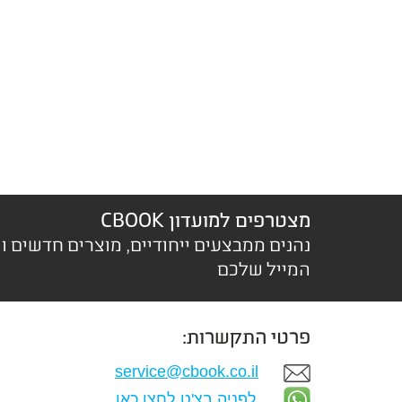
מצטרפים למועדון CBOOK
נהנים ממבצעים ייחודיים, מוצרים חדשים ו
המייל שלכם
פרטי התקשרות:
service@cbook.co.il
לפניה בצ'ט לחצו כאן