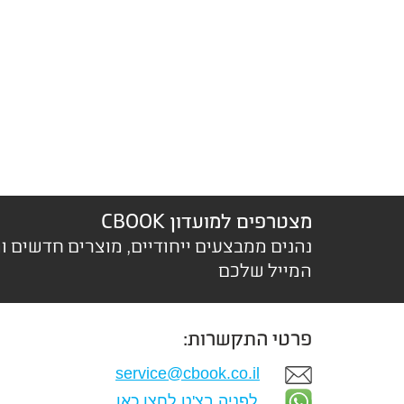
מצטרפים למועדון CBOOK
נהנים ממבצעים ייחודיים, מוצרים חדשים ו
המייל שלכם
פרטי התקשרות:
service@cbook.co.il
לפניה בצ'ט לחצו כאן