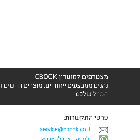
מצטרפים למועדון CBOOK
נהנים ממבצעים ייחודיים, מוצרים חדשים ו
המייל שלכם
פרטי התקשרות:
service@cbook.co.il
לפניה בצ'ט לחצו כאן