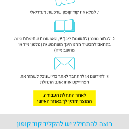
1. למלא את קוד קופון שרכשת מעזריאלי
2. לבחור מוצר (לתשומת ליבך ♥, האפשרות שתיפתח הינה
בהתאם למכשיר ממנו הינך משתמש/ת (טלפון נייד או
מחשב נייח)
3. להירשם או להתחבר לאתר כדי שנוכל לשמור את
הפרוייקט אותו אתם התחלת
לאחר התחלת העבודה,
המוצר ימתין לך באזור האישי
רוצה להתחיל? יש להקליד קוד קופון