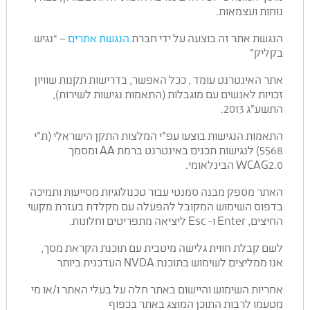
נוחות ועצמאות.
הנגשת אתר זה בוצעה על ידי חברת
הנגשת אתרים
– “נגיש
בקליק”
אתר האינטרנט עומד , ככל האפשר, בדרישות תקנות שוויון
זכויות לאנשים עם מוגבלות (התאמות נגישות לשירות),
התשע”ג 2013.
התאמות הנגישות בוצעו עפ”י המלצות התקן הישראלי (ת”י
5568) לנגישות תכנים באינטרנט ברמת AA ומסמך
WCAG2.0 הבינלאומי.
האתר מספק מבנה סמנטי עבור טכנולוגיות מסייעות ותמיכה
בדפוס השימוש המקובל להפעלה עם מקלדת בעזרת מקשי
החיצים, Enter ו- Esc ליציאה מתפריטים וחלונות.
לשם קבלת חווית גלישה מיטבית עם תוכנת הקראת מסך,
אנו ממליצים לשימוש בתוכנת NVDA העדכנית ביותר
אחריות השימוש והיישום באתר חלה על בעלי האתר ו/או מי
מטעמו לרבות התוכן המוצג באתר בכפוף