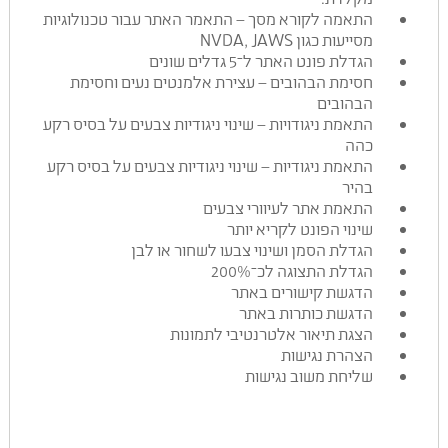
התאמה לקורא מסך – התאמר האתר עבור טכנולוגיות
מסייעות כגון NVDA, JAWS
הגדלת פונט האתר ל־5 גדלים שונים
חסימת הבהובים – עצירת אלמנטים נעים וחסימת
הבהובים
התאמת ניגודויות – שינוי ניגודיות צבעים על בסיס רקע
כהה
התאמת ניגודיות – שינוי ניגודיות צבעים על בסיס רקע
בהיר
התאמת אתר לעיוורי צבעים
שינוי הפונט לקריא יותר
הגדלת הסמן ושינוי צבעו לשחור או לבן
הגדלת התצוגה לכ־200%
הדגשת קישורים באתר
הדגשת כותרות באתר
הצגת תיאור אלטרנטיבי לתמונות
הצהרת נגישות
שליחת משוב נגישות