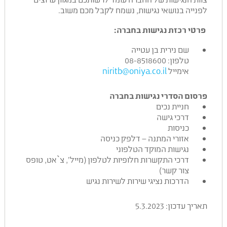
לפנייה בנושאי נגישות, נשמח לקבל מכם משוב.
פרטי רכזת נגישות בחברה:
שם נירית בן עטייה
טלפון: 08-8518600
אימייל
niritb@oniya.co.il
פרסום הסדרי נגישות בחברה
חניית נכים
דרכי גישה
כניסות
אזורי המתנה – דלפק כניסה
נגישות המוקד הטלפוני
דרכי התקשרות חלופיות לטלפון (מייל’, צ`אט, טופס
צור קשר)
הדרכות נציגי שירות לשירות נגיש
תאריך עדכון: 5.3.2023