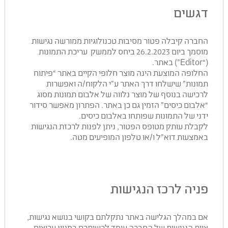
דגשים
החברה קיבלה פטור מסיבות טכנולוגיות ממורשה נגישות
מוסמך ביום 26.2.2023 ביחס לממשק עריכת התמונות
(“Editor”) באתר.
החלופה המוצעת הינה מוצר חלופי הקיים באתר “פיתוח
תמונות” שישלחו דרך האתר ע”י הלקוח/ה ואפשרות
לרכישה בנוסף של מוצר נלווה של אלבום תמונות מסוג
“אלבום כיסים” הזמין גם כן באתר. הפתרון מאפשר סידור
ידני של התמונות שפותחו באלבום כיסים.
לקבלת עותק מטופס הפטור, ניתן לפנות לרכזת הנגישות
באמצעות דוא”ל ו/או טלפון המופיעים מטה.
פניה לרכז הנגישות
אם במהלך הגלישה באתר נתקלתם בקושי בנושא נגישות,
צוות הנגישות של החברה עומד לרשותכם במגוון ערוצים